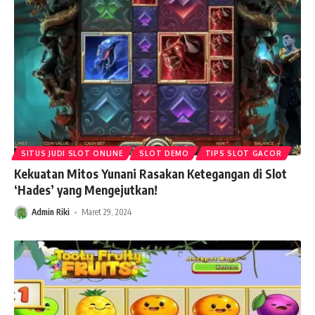
SITUS JUDI SLOT ONLINE
SLOT DEMO
TIPS SLOT GACOR
Kekuatan Mitos Yunani Rasakan Ketegangan di Slot
‘Hades’ yang Mengejutkan!
Admin Riki
Maret 29, 2024