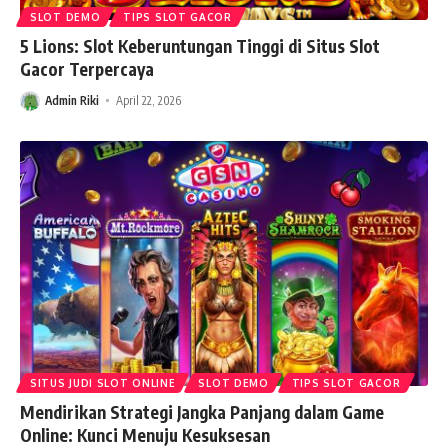
SLOT DEMO
TIPS SLOT GACOR
5 Lions: Slot Keberuntungan Tinggi di Situs Slot
Gacor Terpercaya
Admin Riki
April 22, 2026
SITUS JUDI SLOT ONLINE
SLOT DEMO
TIPS SLOT GACOR
Mendirikan Strategi Jangka Panjang dalam Game
Online: Kunci Menuju Kesuksesan