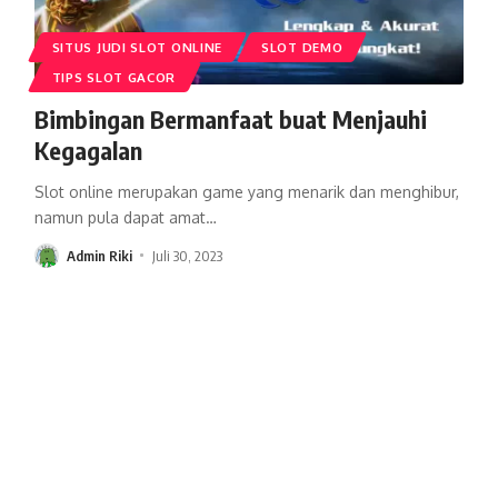
SITUS JUDI SLOT ONLINE
SLOT DEMO
TIPS SLOT GACOR
Bimbingan Bermanfaat buat Menjauhi
Kegagalan
Slot online merupakan game yang menarik dan menghibur,
namun pula dapat amat
…
Admin Riki
Juli 30, 2023