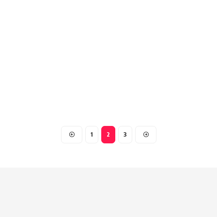
1
2
3