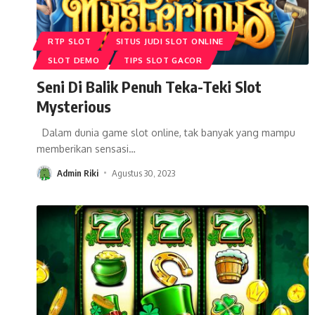
RTP SLOT
SITUS JUDI SLOT ONLINE
SLOT DEMO
TIPS SLOT GACOR
Seni Di Balik Penuh Teka-Teki Slot
Mysterious
Dalam dunia game slot online, tak banyak yang mampu
memberikan sensasi
…
Admin Riki
Agustus 30, 2023