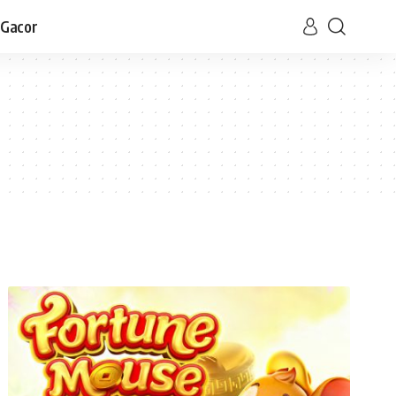
 Gacor