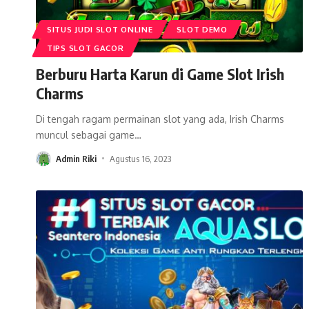
SITUS JUDI SLOT ONLINE
SLOT DEMO
TIPS SLOT GACOR
Berburu Harta Karun di Game Slot Irish
Charms
Di tengah ragam permainan slot yang ada, Irish Charms
muncul sebagai game
…
Admin Riki
Agustus 16, 2023