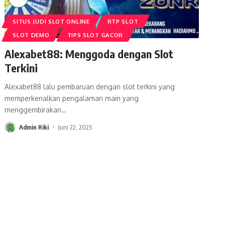
SITUS JUDI SLOT ONLINE
RTP SLOT
SLOT DEMO
TIPS SLOT GACOR
Alexabet88: Menggoda dengan Slot
Terkini
Alexabet88 lalu pembaruan dengan slot terkini yang
memperkenalkan pengalaman main yang
menggembirakan
…
Admin Riki
Juni 22, 2023