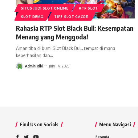
SITUS JUDI SLOT ONLINE
RTP SLOT
SLOT DEMO
TIPS SLOT GACOR
Rahasia RTP Slot Black Bull: Kesempatan
Menang yang Menggoda!
Aman tiba di bumi Slot Black Bull, tempat di mana
keberhasilan dan
…
Admin Riki
Juni 14, 2023
Find Us on Socials
Menu Navigasi
Beranda