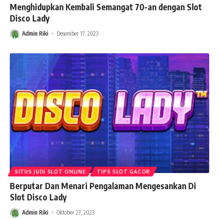
Menghidupkan Kembali Semangat 70-an dengan Slot
Disco Lady
Admin Riki
Desember 17, 2023
SITUS JUDI SLOT ONLINE
TIPS SLOT GACOR
Berputar Dan Menari Pengalaman Mengesankan Di
Slot Disco Lady
Admin Riki
Oktober 27, 2023