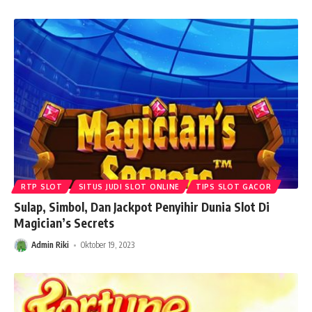
RTP SLOT
SITUS JUDI SLOT ONLINE
TIPS SLOT GACOR
Sulap, Simbol, Dan Jackpot Penyihir Dunia Slot Di
Magician’s Secrets
Admin Riki
Oktober 19, 2023