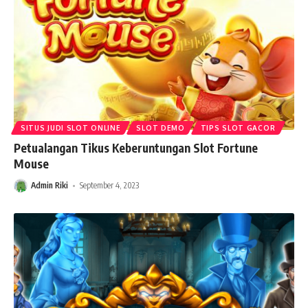
SITUS JUDI SLOT ONLINE
SLOT DEMO
TIPS SLOT GACOR
Petualangan Tikus Keberuntungan Slot Fortune
Mouse
Admin Riki
September 4, 2023