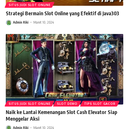
SITUS JUDI SLOT ONLINE
Strategi Bermain Slot Online yang Efektif di Java303
Admin Riki
Maret 10, 2024
SITUS JUDI SLOT ONLINE
SLOT DEMO
TIPS SLOT GACOR
Naik ke Lantai Kemenangan Slot Cash Elevator Siap
Menggelar Aksi
Admin Riki
Maret 10, 2024