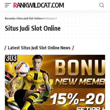
RANKWILDCAT.COM
Beranda
»
Situs Judi Slot Online
»
Halaman 2
Situs Judi Slot Online
Latest Situs Judi Slot Online News