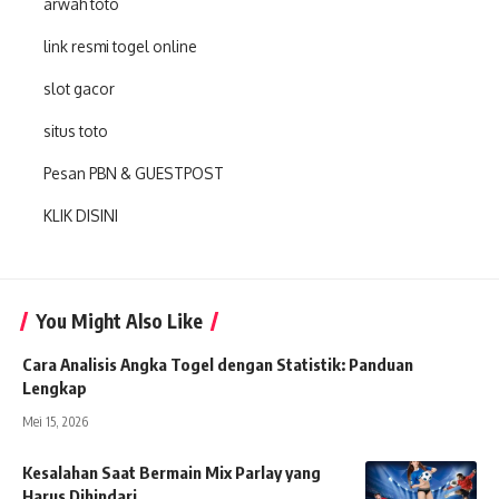
arwah toto
link resmi togel online
slot gacor
situs toto
Pesan PBN & GUESTPOST
KLIK DISINI
You Might Also Like
Cara Analisis Angka Togel dengan Statistik: Panduan
Lengkap
Mei 15, 2026
Kesalahan Saat Bermain Mix Parlay yang
Harus Dihindari