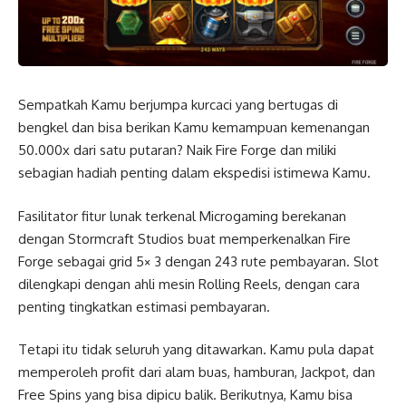
Sempatkah Kamu berjumpa kurcaci yang bertugas di
bengkel dan bisa berikan Kamu kemampuan kemenangan
50.000x dari satu putaran? Naik Fire Forge dan miliki
sebagian hadiah penting dalam ekspedisi istimewa Kamu.
Fasilitator fitur lunak terkenal Microgaming berekanan
dengan Stormcraft Studios buat memperkenalkan Fire
Forge sebagai grid 5× 3 dengan 243 rute pembayaran. Slot
dilengkapi dengan ahli mesin Rolling Reels, dengan cara
penting tingkatkan estimasi pembayaran.
Tetapi itu tidak seluruh yang ditawarkan. Kamu pula dapat
memperoleh profit dari alam buas, hamburan, Jackpot, dan
Free Spins yang bisa dipicu balik. Berikutnya, Kamu bisa