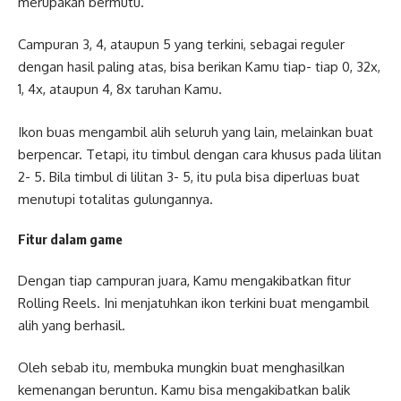
merupakan bermutu.
Campuran 3, 4, ataupun 5 yang terkini, sebagai reguler
dengan hasil paling atas, bisa berikan Kamu tiap- tiap 0, 32x,
1, 4x, ataupun 4, 8x taruhan Kamu.
Ikon buas mengambil alih seluruh yang lain, melainkan buat
berpencar. Tetapi, itu timbul dengan cara khusus pada lilitan
2- 5. Bila timbul di lilitan 3- 5, itu pula bisa diperluas buat
menutupi totalitas gulungannya.
Fitur dalam game
Dengan tiap campuran juara, Kamu mengakibatkan fitur
Rolling Reels. Ini menjatuhkan ikon terkini buat mengambil
alih yang berhasil.
Oleh sebab itu, membuka mungkin buat menghasilkan
kemenangan beruntun. Kamu bisa mengakibatkan balik