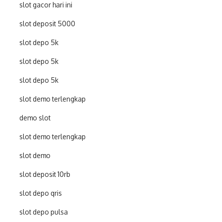
slot gacor hari ini
slot deposit 5000
slot depo 5k
slot depo 5k
slot depo 5k
slot demo terlengkap
demo slot
slot demo terlengkap
slot demo
slot deposit 10rb
slot depo qris
slot depo pulsa