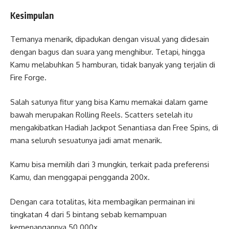
Kesimpulan
Temanya menarik, dipadukan dengan visual yang didesain
dengan bagus dan suara yang menghibur. Tetapi, hingga
Kamu melabuhkan 5 hamburan, tidak banyak yang terjalin di
Fire Forge.
Salah satunya fitur yang bisa Kamu memakai dalam game
bawah merupakan Rolling Reels. Scatters setelah itu
mengakibatkan Hadiah Jackpot Senantiasa dan Free Spins, di
mana seluruh sesuatunya jadi amat menarik.
Kamu bisa memilih dari 3 mungkin, terkait pada preferensi
Kamu, dan menggapai pengganda 200x.
Dengan cara totalitas, kita membagikan permainan ini
tingkatan 4 dari 5 bintang sebab kemampuan
kemenangannya 50.000x.