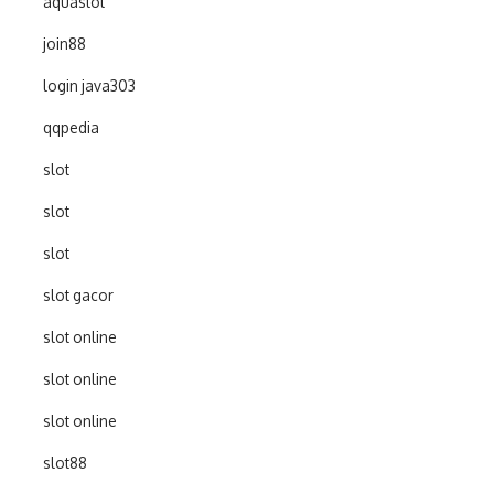
aquaslot
join88
login java303
qqpedia
slot
slot
slot
slot gacor
slot online
slot online
slot online
slot88