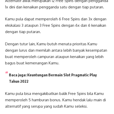
Alternatif awal merupakan 12 Free Spins dengan pengganda
1x dini dan kenaikan pengganda satu dengan tiap putaran.
Kamu pula dapat memperoleh 6 Free Spins dan 3x dengan
ekskalasi 3 ataupun 3 Free Spins dengan 6x dan 6 kenaikan
dengan tiap putaran.
Dengan tutur lain, Kamu butuh menata prioritas Kamu
dengan lurus dan memilah antara lebih banyak kesempatan
buat memperoleh campuran ataupun kenaikan yang lebih
bagus buat kemenangan Kamu.
Baca juga:
Keuntungan Bermain Slot Pragmatic Play
Tahun 2022
Kamu pula bisa mengakibatkan balik Free Spins bila Kamu
memperoleh 5 hamburan bonus. Kamu hendak lalu main di
alternatif yang serupa yang sudah Kamu seleksi.