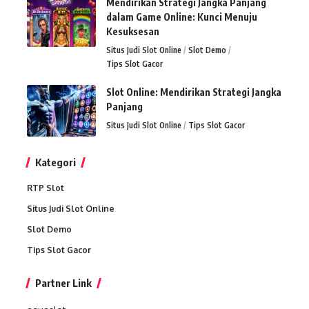
Mendirikan Strategi Jangka Panjang
dalam Game Online: Kunci Menuju
Kesuksesan
Situs Judi Slot Online
Slot Demo
Tips Slot Gacor
Slot Online: Mendirikan Strategi Jangka
Panjang
Situs Judi Slot Online
Tips Slot Gacor
Kategori
RTP Slot
Situs Judi Slot Online
Slot Demo
Tips Slot Gacor
Partner Link