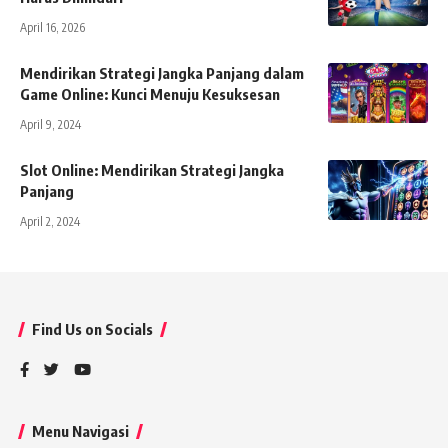
April 16, 2026
Mendirikan Strategi Jangka Panjang dalam
Game Online: Kunci Menuju Kesuksesan
April 9, 2024
Slot Online: Mendirikan Strategi Jangka
Panjang
April 2, 2024
Find Us on Socials
Menu Navigasi