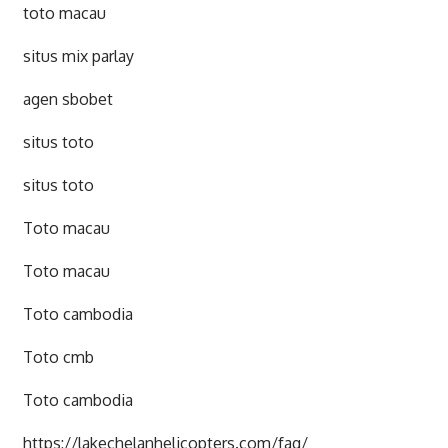
toto macau
situs mix parlay
agen sbobet
situs toto
situs toto
Toto macau
Toto macau
Toto cambodia
Toto cmb
Toto cambodia
https://lakechelanhelicopters.com/faq/