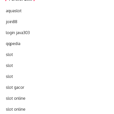
aquaslot
join88
login java303
qqpedia
slot
slot
slot
slot gacor
slot online
slot online