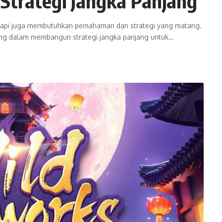
 Strategi Jangka Panjang
tetapi juga membutuhkan pemahaman dan strategi yang matang.
ting dalam membangun strategi jangka panjang untuk
…