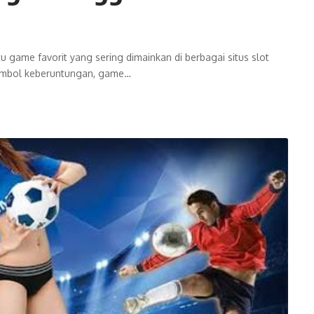
u game favorit yang sering dimainkan di berbagai situs slot
simbol keberuntungan, game
…