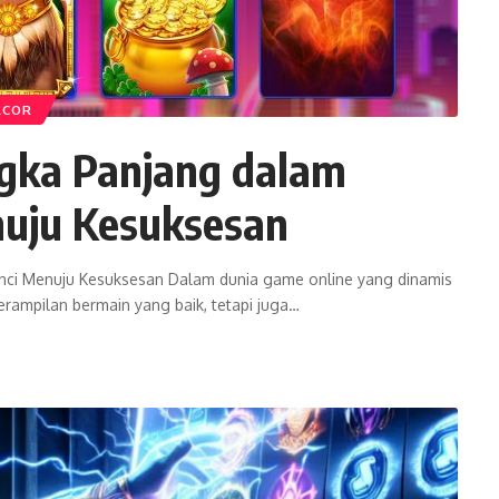
ACOR
ngka Panjang dalam
nuju Kesuksesan
nci Menuju Kesuksesan Dalam dunia game online yang dinamis
rampilan bermain yang baik, tetapi juga
…