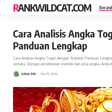
RANKWILDCAT.COM
Beran
Cara Analisis Angka Tog
Panduan Lengkap
Cara Analisis Angka Togel dengan Statistik: Panduan Lengk
semata. Dengan pendekatan statistik dan pola angka, Anda bi
Admin Riki
Mei 15, 2026