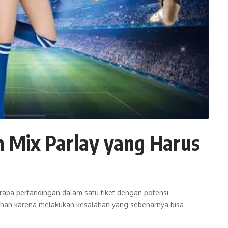
 Mix Parlay yang Harus
apa pertandingan dalam satu tiket dengan potensi
han karena melakukan kesalahan yang sebenarnya bisa