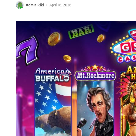
Admin Riki
April 16, 2026