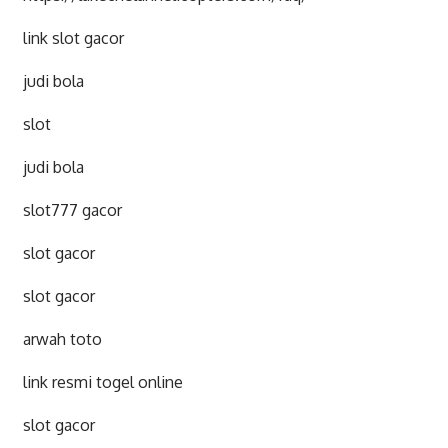
link slot gacor
judi bola
slot
judi bola
slot777 gacor
slot gacor
slot gacor
arwah toto
link resmi togel online
slot gacor